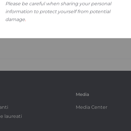
Please be careful when sharing your personal
information to protect yourself from potential
damage
.
Media
anti
Media Center
e laureati