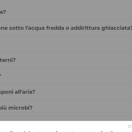
le?
one sotto l'acqua fredda o addirittura ghiacciata
terni?
?
poni all'aria?
 più microbi?
a sta guarendo bene?