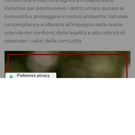
conformità. Proattività significa intraprendere
iniziative per promuovere i diritti umani, aiutare le
comunità e proteggere il nostro ambiente naturale.
La compliance si riferisce all’impegno della nostra
azienda nei confronti della legalità e alla volontà di
osservare i valori della comunità.
La nostra proattività